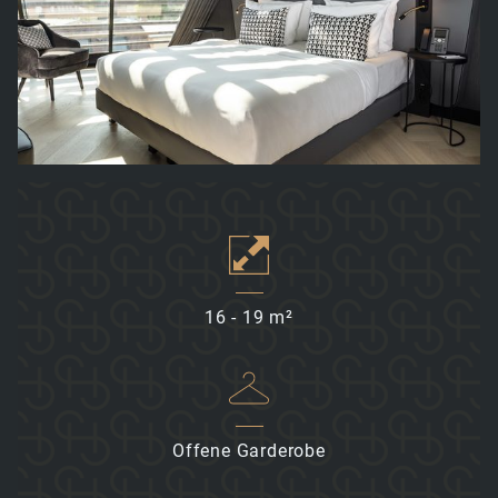
ANGEBOTE
NACHHALTIGKEIT
WEITERE STANDORTE
HOTEL ELBFLORENZ DRESDEN
CLIPPER BOARDINGHOUSES
16 - 19 m²
Offene Garderobe