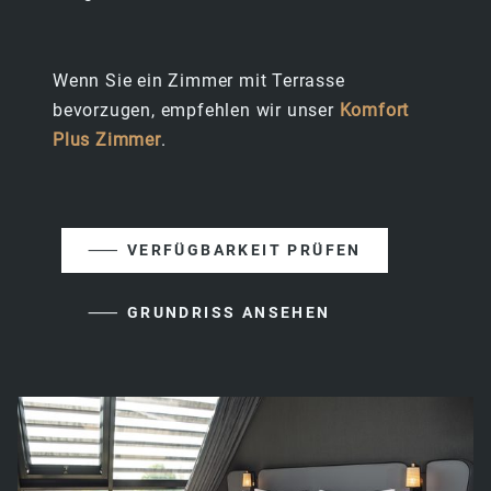
BUSINESS
Wenn Sie ein Zimmer mit Terrasse
bevorzugen, empfehlen wir unser
Komfort
SUPERIOR
Plus Zimmer
.
FAMILIEN ZIMMER
⸺ VERFÜGBARKEIT PRÜFEN
JUNIOR SUITE
⸺ GRUNDRISS ANSEHEN
BAR & FRÜHSTÜCK
FRÜHSTÜCK
BAR