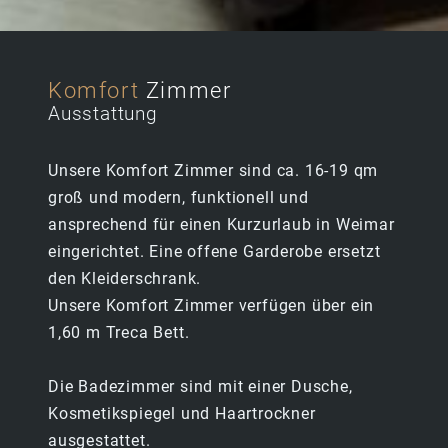
HOTEL
Komfort
Zimmer
Ausstattung
DIGITALE AN- UND ABREISE
Unsere Komfort Zimmer sind ca. 16-19 qm
groß und modern, funktionell und
KONTAKT & ANFAHRT
ansprechend für einen Kurzurlaub in Weimar
eingerichtet. Eine offene Garderobe ersetzt
WEIMAR ENTDECKEN
den Kleiderschrank.
Unsere Komfort Zimmer verfügen über ein
ZIMMER
1,60 m Treca Bett.
Die Badezimmer sind mit einer Dusche,
KOMFORT
Kosmetikspiegel und Haartrockner
ausgestattet.
KOMFORT PLUS